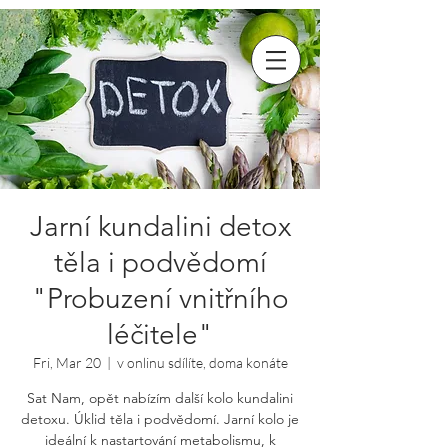
Jarní kundalini detox
těla i podvědomí
"Probuzení vnitřního
léčitele"
Fri, Mar 20
  |  
v onlinu sdílíte, doma konáte
Sat Nam, opět nabízím další kolo kundalini
detoxu. Úklid těla i podvědomí. Jarní kolo je
ideální k nastartování metabolismu, k