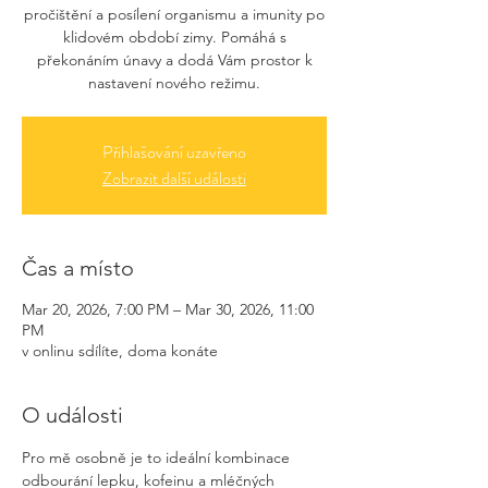
pročištění a posílení organismu a imunity po
klidovém období zimy. Pomáhá s
překonáním únavy a dodá Vám prostor k
nastavení nového režimu.
Přihlašování uzavřeno
Zobrazit další události
Čas a místo
Mar 20, 2026, 7:00 PM – Mar 30, 2026, 11:00
PM
v onlinu sdílíte, doma konáte
O události
Pro mě osobně je to ideální kombinace 
odbourání lepku, kofeinu a mléčných 