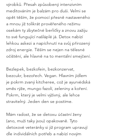
výrobků. Přesah způsobený intenzivním 
meditováním je balzám pro duši. Velmi se 
opět těším, že pomocí přesně nastaveného 
a mnou již tolikrát prověřeného režimu 
osekám ty zbytečné berličky a znovu zažiju 
to své fungující našláplé já. Detox nabízí 
lehkou askezi a napíchnutí na svůj přirozený 
zdroj energie. Těším se nejen na tělesné 
očištění, ale hlavně na to mentální smejčení.
Bezlepek, bezkofein, bezkonzervat, 
bezcukr, bezořech. Vegan. Hlavním jídlem 
je pokrm zvaný kitcheree, což je ayurvédská 
směs rýže, mungo fazolí, zeleniny a koření. 
Pokrm, který je velmi výživný, ale lehce 
stravitelný. Jeden den se postíme.
Mám radost, že se detoxu účastní ženy 
(ano, muži taky jsou) opakovaně. Tyto 
detoxové veteránky si již program upravují 
dle individálních potřeb a nabízí novým 