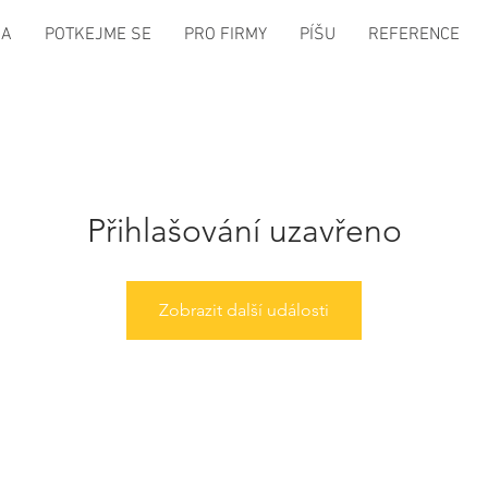
GA
POTKEJME SE
PRO FIRMY
PÍŠU
REFERENCE
Přihlašování uzavřeno
Zobrazit další události