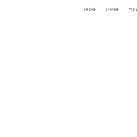
HOME
O MNĚ
YO